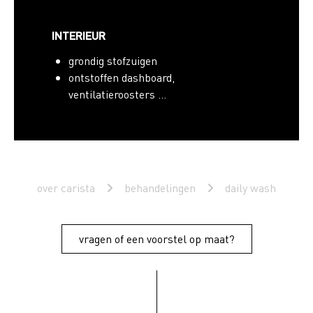
INTERIEUR
grondig stofzuigen
ontstoffen dashboard,
ventilatieroosters …
over carista
behandelingen
daily wash
vragen of een voorstel op maat?